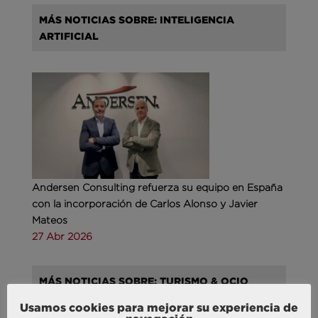
MÁS NOTICIAS SOBRE: INTELIGENCIA
ARTIFICIAL
Andersen Consulting refuerza su equipo en España
con la incorporación de Carlos Alonso y Javier
Mateos
27 Abr 2026
MÁS NOTICIAS SOBRE: TURISMO & OCIO
Usamos cookies para mejorar su experiencia de