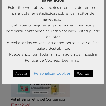
navegación
Este sitio web utiliza cookies propias y de terceros
para obtener estadísticas sobre los hábitos de
navegación
del usuario, mejorar su experiencia y permitirle
Agencias de viajes: del mostrador al taller de
compartir contenidos en redes sociales. Usted puede
experiencias
aceptar
14 May 2026
o rechazar las cookies, así como personalizar cuáles
quiere deshabilitar.
MÁS NOTICIAS SOBRE: CUSTOMER
Puede encontrar toda la información den nuestra
EXPERIENCE
Política de Cookies.
Leer mas...
Personalizar Cookies
Aceptar
Rechazar
Retail: Barómetro del Consumidor
17 Abr 2026