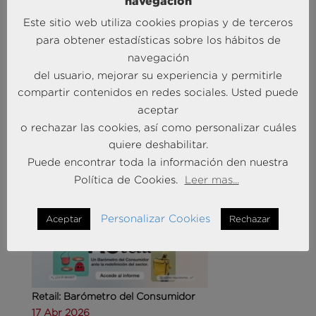
navegación
Este sitio web utiliza cookies propias y de terceros
para obtener estadísticas sobre los hábitos de
navegación
del usuario, mejorar su experiencia y permitirle
Agencias de viajes: del mostrador al taller de
compartir contenidos en redes sociales. Usted puede
experiencias
aceptar
14 May 2026
o rechazar las cookies, así como personalizar cuáles
quiere deshabilitar.
MÁS NOTICIAS SOBRE: CUSTOMER
Puede encontrar toda la información den nuestra
EXPERIENCE
Política de Cookies.
Leer mas...
Personalizar Cookies
Aceptar
Rechazar
Retail: Barómetro del Consumidor
17 Abr 2026