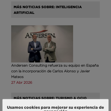
MÁS NOTICIAS SOBRE: INTELIGENCIA
ARTIFICIAL
Andersen Consulting refuerza su equipo en España
con la incorporación de Carlos Alonso y Javier
Mateos
27 Abr 2026
MÁS NOTICIAS SOBRE: TURISMO & OCIO
Usamos cookies para mejorar su experiencia de