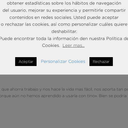
obtener estadísticas sobre los hábitos de navegación
del usuario, mejorar su experiencia y permitirle compartir
contenidos en redes sociales. Usted puede aceptar
o rechazar las cookies, así como personalizar cuáles quiere
deshabilitar.
Puede encontrar toda la información den nuestra Política d
Cookies.
Leer mas...
ivadas de la seguridad de la
Personalizar Cookies
Aceptar
Rechazar
, que ahorra trabajo y nos hace la vida mas fácil, nos aporta tan 
porque aún no hemos aprendido a usarla con tino». Bien se podría