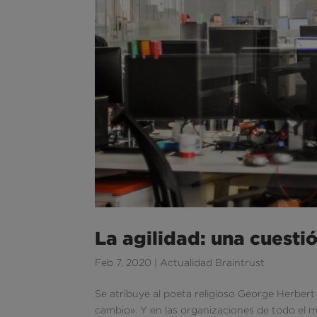
La agilidad: una cuesti
Feb 7, 2020
|
Actualidad Braintrust
Se atribuye al poeta religioso George Herbert
cambio». Y en las organizaciones de todo el 