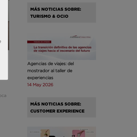
MÁS NOTICIAS SOBRE:
TURISMO & OCIO
e
Agencias de viajes: del
mostrador al taller de
experiencias
14 May 2026
poca
MÁS NOTICIAS SOBRE:
CUSTOMER EXPERIENCE