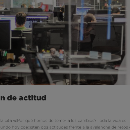
ón de actitud
 la cita «¿Por qué hemos de temer a los cambios? Toda la vida es
mundo hoy coexisten dos actitudes frente a la avalancha de retos