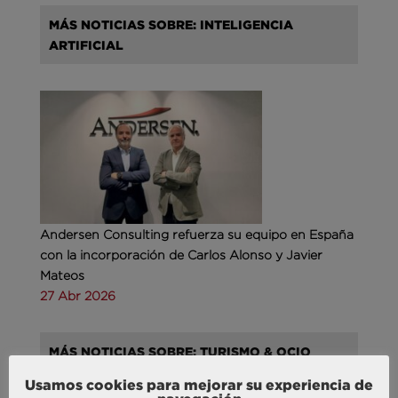
MÁS NOTICIAS SOBRE: INTELIGENCIA
ARTIFICIAL
Andersen Consulting refuerza su equipo en España
con la incorporación de Carlos Alonso y Javier
Mateos
27 Abr 2026
MÁS NOTICIAS SOBRE: TURISMO & OCIO
Usamos cookies para mejorar su experiencia de