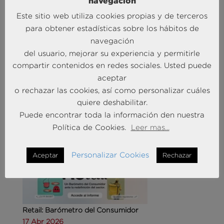
navegación
Este sitio web utiliza cookies propias y de terceros
para obtener estadísticas sobre los hábitos de
navegación
del usuario, mejorar su experiencia y permitirle
Agencias de viajes: del mostrador al taller de
compartir contenidos en redes sociales. Usted puede
experiencias
aceptar
14 May 2026
o rechazar las cookies, así como personalizar cuáles
quiere deshabilitar.
MÁS NOTICIAS SOBRE: CUSTOMER
Puede encontrar toda la información den nuestra
EXPERIENCE
Política de Cookies.
Leer mas...
Personalizar Cookies
Aceptar
Rechazar
Retail: Barómetro del Consumidor
17 Abr 2026