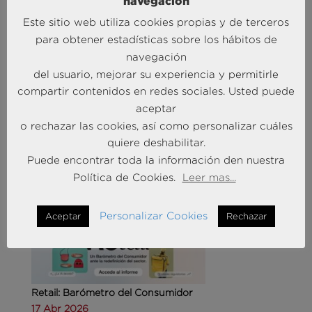
navegación
Este sitio web utiliza cookies propias y de terceros
para obtener estadísticas sobre los hábitos de
navegación
del usuario, mejorar su experiencia y permitirle
Agencias de viajes: del mostrador al taller de
compartir contenidos en redes sociales. Usted puede
experiencias
aceptar
14 May 2026
o rechazar las cookies, así como personalizar cuáles
quiere deshabilitar.
MÁS NOTICIAS SOBRE: CUSTOMER
Puede encontrar toda la información den nuestra
EXPERIENCE
Política de Cookies.
Leer mas...
Personalizar Cookies
Aceptar
Rechazar
Retail: Barómetro del Consumidor
17 Abr 2026