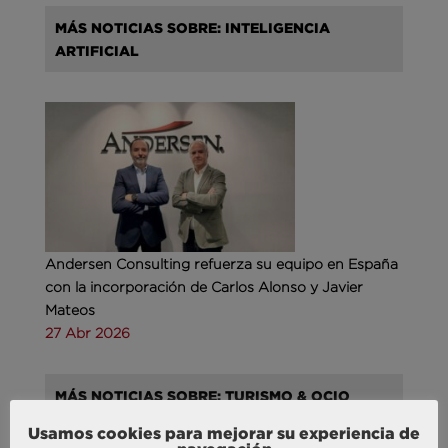
MÁS NOTICIAS SOBRE: INTELIGENCIA
ARTIFICIAL
Andersen Consulting refuerza su equipo en España
con la incorporación de Carlos Alonso y Javier
Mateos
27 Abr 2026
MÁS NOTICIAS SOBRE: TURISMO & OCIO
Usamos cookies para mejorar su experiencia de