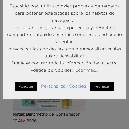
Este sitio web utiliza cookies propias y de terceros
para obtener estadísticas sobre los hábitos de
navegación
Agencias de viajes: del mostrador al taller de
del usuario, mejorar su experiencia y permitirle
experiencias
compartir contenidos en redes sociales. Usted puede
14 May 2026
aceptar
o rechazar las cookies, así como personalizar cuáles
quiere deshabilitar.
MÁS NOTICIAS SOBRE: CUSTOMER
Puede encontrar toda la información den nuestra
EXPERIENCE
Política de Cookies.
Leer mas...
Personalizar Cookies
Aceptar
Rechazar
Retail: Barómetro del Consumidor
17 Abr 2026