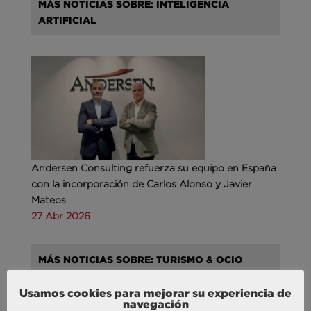
MÁS NOTICIAS SOBRE: INTELIGENCIA
ARTIFICIAL
Andersen Consulting refuerza su equipo en España
con la incorporación de Carlos Alonso y Javier
Mateos
27 Abr 2026
MÁS NOTICIAS SOBRE: TURISMO & OCIO
Usamos cookies para mejorar su experiencia de
navegación