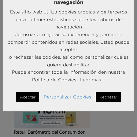
navegación
Este sitio web utiliza cookies propias y de terceros
para obtener estadísticas sobre los hábitos de
navegación
del usuario, mejorar su experiencia y permitirle
Agencias de viajes: del mostrador al taller de
compartir contenidos en redes sociales. Usted puede
experiencias
aceptar
14 May 2026
o rechazar las cookies, así como personalizar cuáles
quiere deshabilitar.
MÁS NOTICIAS SOBRE: CUSTOMER
Puede encontrar toda la información den nuestra
EXPERIENCE
Política de Cookies.
Leer mas...
Personalizar Cookies
Aceptar
Rechazar
Retail: Barómetro del Consumidor