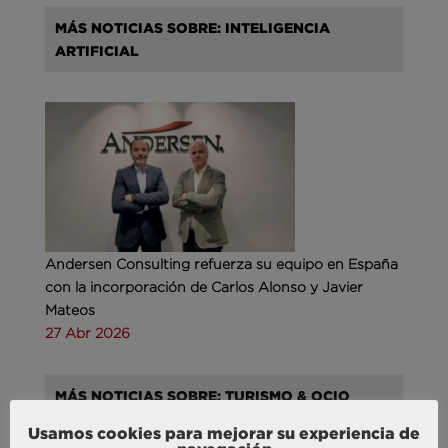
MÁS NOTICIAS SOBRE: INTELIGENCIA
ARTIFICIAL
Andersen Consulting refuerza su equipo en España
con la incorporación de Carlos Alonso y Javier
Mateos
27 Abr 2026
MÁS NOTICIAS SOBRE: TURISMO & OCIO
Usamos cookies para mejorar su experiencia de