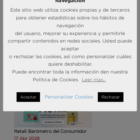
navegación
Este sitio web utiliza cookies propias y de terceros
para obtener estadísticas sobre los hábitos de
navegación
del usuario, mejorar su experiencia y permitirle
Agencias de viajes: del mostrador al taller de
compartir contenidos en redes sociales. Usted puede
experiencias
aceptar
14 May 2026
o rechazar las cookies, así como personalizar cuáles
quiere deshabilitar.
MÁS NOTICIAS SOBRE: CUSTOMER
Puede encontrar toda la información den nuestra
EXPERIENCE
Política de Cookies.
Leer mas...
Personalizar Cookies
Aceptar
Rechazar
Retail: Barómetro del Consumidor
17 Abr 2026