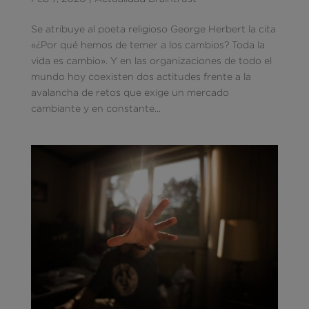
Se atribuye al poeta religioso George Herbert la cita
«¿Por qué hemos de temer a los cambios? Toda la
vida es cambio». Y en las organizaciones de todo el
mundo hoy coexisten dos actitudes frente a la
avalancha de retos que exige un mercado
cambiante y en constante...