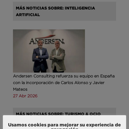
MÁS NOTICIAS SOBRE: INTELIGENCIA
ARTIFICIAL
Andersen Consulting refuerza su equipo en España
con la incorporación de Carlos Alonso y Javier
Mateos
27 Abr 2026
MÁS NOTICIAS SOBRE: TURISMO & OCIO
Usamos cookies para mejorar su experiencia de