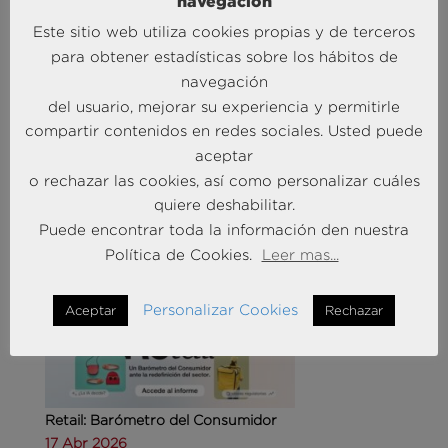
navegación
Este sitio web utiliza cookies propias y de terceros
para obtener estadísticas sobre los hábitos de
navegación
del usuario, mejorar su experiencia y permitirle
Agencias de viajes: del mostrador al taller de
compartir contenidos en redes sociales. Usted puede
experiencias
aceptar
14 May 2026
o rechazar las cookies, así como personalizar cuáles
quiere deshabilitar.
MÁS NOTICIAS SOBRE: CUSTOMER
Puede encontrar toda la información den nuestra
EXPERIENCE
Política de Cookies.
Leer mas...
Personalizar Cookies
Aceptar
Rechazar
Retail: Barómetro del Consumidor
17 Abr 2026