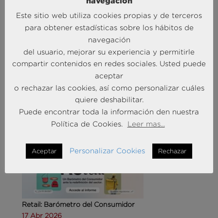
navegación
Este sitio web utiliza cookies propias y de terceros
para obtener estadísticas sobre los hábitos de
navegación
del usuario, mejorar su experiencia y permitirle
Agencias de viajes: del mostrador al taller de
compartir contenidos en redes sociales. Usted puede
experiencias
aceptar
14 May 2026
o rechazar las cookies, así como personalizar cuáles
quiere deshabilitar.
MÁS NOTICIAS SOBRE: CUSTOMER
Puede encontrar toda la información den nuestra
EXPERIENCE
Política de Cookies.
Leer mas...
Personalizar Cookies
Aceptar
Rechazar
Retail: Barómetro del Consumidor
17 Abr 2026