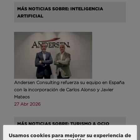
MÁS NOTICIAS SOBRE: INTELIGENCIA
ARTIFICIAL
Andersen Consulting refuerza su equipo en España
con la incorporación de Carlos Alonso y Javier
Mateos
27 Abr 2026
MÁS NOTICIAS SOBRE: TURISMO & OCIO
Usamos cookies para mejorar su experiencia de