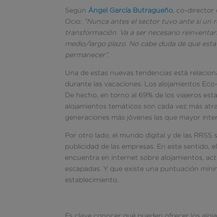
Según
Ángel García Butragueño
, co-directo
Ocio:
“Nunca antes el sector tuvo ante sí un 
transformación. Va a ser necesario reinventar
medio/largo plazo. No cabe duda de que esta 
permanecer”.
Una de estas nuevas tendencias está relaciona
durante las vacaciones. Los alojamientos Eco
De hecho, en torno al 69% de los viajeros est
alojamientos temáticos son cada vez más atra
generaciones más jóvenes las que mayor inter
Por otro lado, el mundo digital y de las RRSS
publicidad de las empresas. En este sentido, e
encuentra en internet sobre alojamientos, acti
escapadas. Y que existe una puntuación mínim
establecimiento.
Es clave conocer qué pueden ofrecer los aloja