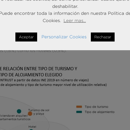
os de naturaleza, los alojamientos más demandados son el rural (62
deshabilitar.
y hostels (36,6%). Cuando las escapadas se hacen a las playas se
Puede encontrar toda la información den nuestra Política d
(38,9%) pero sobre todo los apartamentos y viviendas de alquiler
Cookies.
Leer mas...
de tipo cultural, las preferencias de hospedaje son las pensiones
 el turismo deportivo como el de motivos religiosos se eligen los
Personalizar Cookies
Aceptar
Rechazar
as pensiones y hostales (14,5% y 3,6%). Mientras que para los dest
es (5,6%), para el turismo termal y de bienestar los hoteles (4,
s (1,6%) como los hoteles (0,9%).