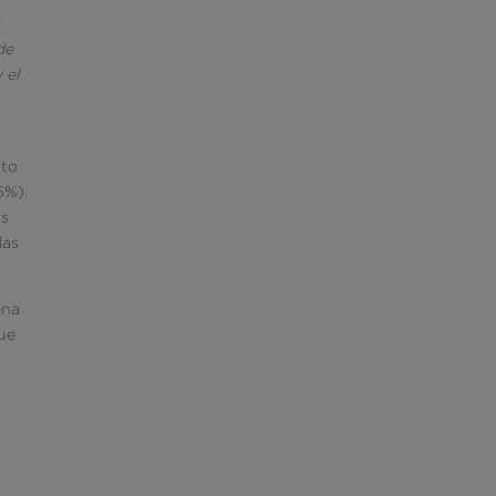
y
de
 el
nto
6%).
os
las
ena
que