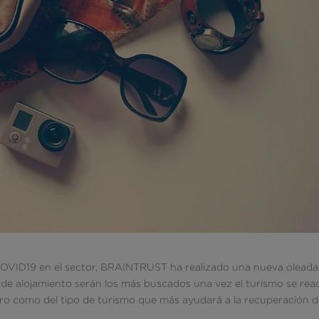
 COVID19 en el sector, BRAINTRUST ha realizado una nueva oleada
 de alojamiento serán los más buscados una vez el turismo se rea
ajero como del tipo de turismo que más ayudará a la recuperación d