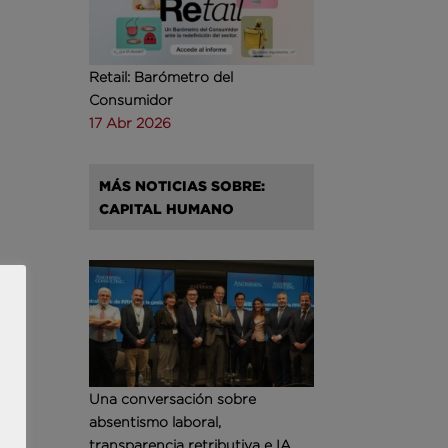
Retail: Barómetro del
Consumidor
17 Abr 2026
MÁS NOTICIAS SOBRE:
CAPITAL HUMANO
s
,7%)
,
%).
Una conversación sobre
ay
absentismo laboral,
transparencia retributiva e IA