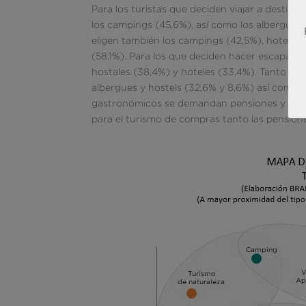
Para los turistas que deciden viajar a destin
los campings (45,6%), así como los albergues 
eligen también los campings (42,5%), hoteles 
(58,1%). Para los que deciden hacer escapadas 
hostales (38,4%) y hoteles (33,4%). Tanto para
albergues y hostels (32,6% y 8,6%) así como l
gastronómicos se demandan pensiones y hostal
para el turismo de compras tanto las pensione