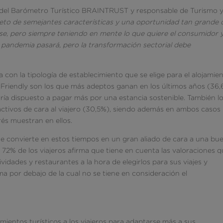
r del Barómetro Turístico BRAINTRUST y responsable de Turismo 
reto de semejantes características y una oportunidad tan grande 
se, pero siempre teniendo en mente lo que quiere el consumidor y
pandemia pasará, pero la transformación sectorial debe
 con la tipología de establecimiento que se elige para el alojamie
-Friendly son los que más adeptos ganan en los últimos años (36,
aría dispuesto a pagar más por una estancia sostenible. También l
ctivos de cara al viajero (30,5%), siendo además en ambos casos 
és muestran en ellos.
 se convierte en estos tiempos en un gran aliado de cara a una bu
l 72% de los viajeros afirma que tiene en cuenta las valoraciones 
vidades y restaurantes a la hora de elegirlos para sus viajes y
a por debajo de la cual no se tiene en consideración el
mientos turísticos a los viajeros para adaptarse más a sus