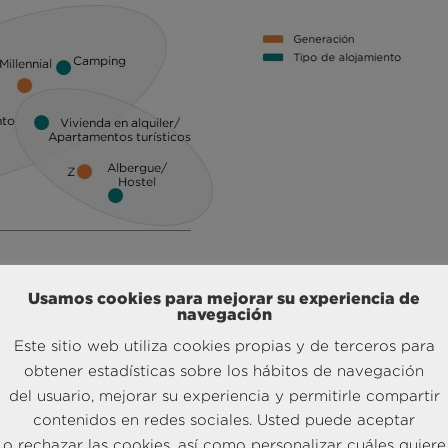
ntramos preferencias distintas por dónde hospedarse. Los hombre
ientos del tipo hotel (54,3%), pensiones y hostales (59,0%) y
Usamos cookies para mejorar su experiencia de
navegación
mujeres son más propensas a escoger apartamentos turísticos (52
e menos diferencias encontramos es en los alojamientos rurales
Este sitio web utiliza cookies propias y de terceros para
aunque con una leve preferencia por parte de las mujeres (50,3
obtener estadísticas sobre los hábitos de navegación
del usuario, mejorar su experiencia y permitirle compartir
TRUST
a raíz de su último Barómetro Turístico, es que también h
contenidos en redes sociales. Usted puede aceptar
gir dónde alojarse en función del tipo de viaje del que se trate.
o rechazar las cookies, así como personalizar cuáles quiere