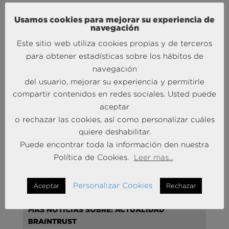
que le oí a mi hija pequeña (con 9 años) hablando
Usamos cookies para mejorar su experiencia de
con una compañera de clase:
navegación
“¿
en qué trabaja tu papá
?,
Este sitio web utiliza cookies propias y de terceros
para obtener estadísticas sobre los hábitos de
“p
ues mi papá va a las tiendas, habla con la gente
que está comprando allí y les hace fotos para que
navegación
estén más contentos y compren más cosas…
”
del usuario, mejorar su experiencia y permitirle
(literal).
compartir contenidos en redes sociales. Usted puede
aceptar
No me sonó mal, desde entonces uso esta versión,
o rechazar las cookies, así como personalizar cuáles
más o menos matizada, para explicar lo que hago.
quiere deshabilitar.
Puede encontrar toda la información den nuestra
Política de Cookies.
Leer mas...
Personalizar Cookies
Aceptar
Rechazar
MÁS NOTICIAS SOBRE: ACTUALIDAD
BRAINTRUST