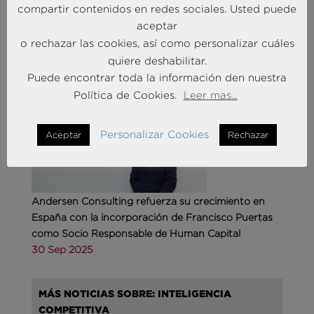
compartir contenidos en redes sociales. Usted puede
aceptar
o rechazar las cookies, así como personalizar cuáles
MÁS NOTICIAS SOBRE: ACTUALIDAD
quiere deshabilitar.
BRAINTRUST
Puede encontrar toda la información den nuestra
Política de Cookies.
Leer mas...
Personalizar Cookies
Aceptar
Rechazar
Andersen Consulting refuerza su crecimiento en
España con la incorporación de Francisco Puertas
como Socio Responsable de Human Capital
30 Sep 2025
MÁS NOTICIAS SOBRE: INTELIGENCIA
COMPETITIVA