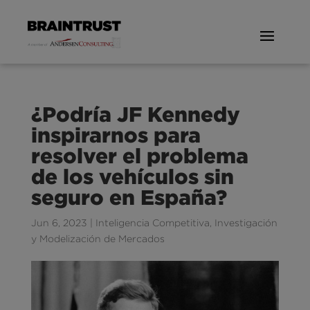
¿Podría JF Kennedy
inspirarnos para
resolver el problema
de los vehículos sin
seguro en España?
Jun 6, 2023
|
Inteligencia Competitiva
,
Investigación
y Modelización de Mercados