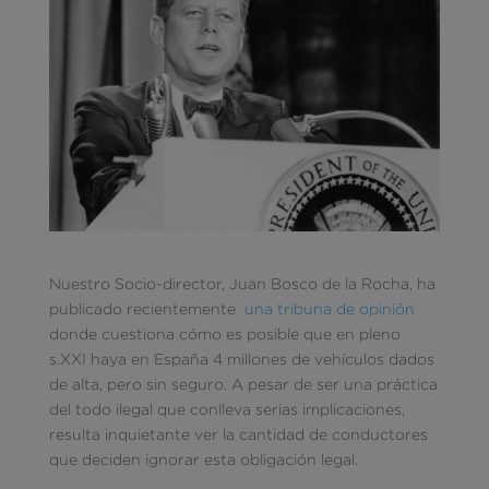
Nuestro Socio-director, Juan Bosco de la Rocha, ha
publicado recientemente
una tribuna de opinión
donde cuestiona cómo es posible que en pleno
s.XXI haya en España 4 millones de vehículos dados
de alta, pero sin seguro. A pesar de ser una práctica
del todo ilegal que conlleva serias implicaciones,
resulta inquietante ver la cantidad de conductores
que deciden ignorar esta obligación legal.