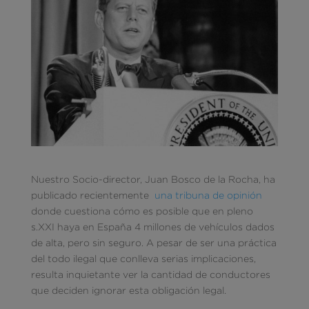
Nuestro Socio-director, Juan Bosco de la Rocha, ha
publicado recientemente
una tribuna de opinión
donde cuestiona cómo es posible que en pleno
s.XXI haya en España 4 millones de vehículos dados
de alta, pero sin seguro. A pesar de ser una práctica
del todo ilegal que conlleva serias implicaciones,
resulta inquietante ver la cantidad de conductores
que deciden ignorar esta obligación legal.