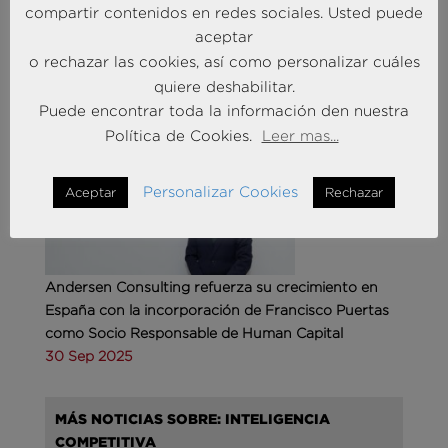
compartir contenidos en redes sociales. Usted puede
aceptar
o rechazar las cookies, así como personalizar cuáles
MÁS NOTICIAS SOBRE: ACTUALIDAD
quiere deshabilitar.
BRAINTRUST
Puede encontrar toda la información den nuestra
Política de Cookies.
Leer mas...
Personalizar Cookies
Aceptar
Rechazar
Andersen Consulting refuerza su crecimiento en
España con la incorporación de Francisco Puertas
como Socio Responsable de Human Capital
30 Sep 2025
MÁS NOTICIAS SOBRE: INTELIGENCIA
COMPETITIVA