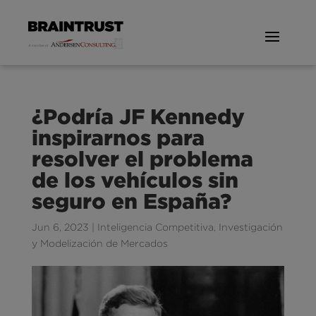
¿Podría JF Kennedy
inspirarnos para
resolver el problema
de los vehículos sin
seguro en España?
Jun 6, 2023
|
Inteligencia Competitiva
,
Investigación
y Modelización de Mercados