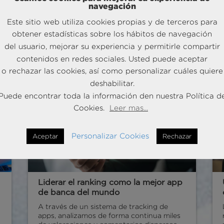
venta de servicios adicionales, diseñamos y
navegación
ejecutamos una estrategia integral de
Este sitio web utiliza cookies propias y de terceros para
upselling. Tras el primer año del proyecto,
logramos
+6% de crecimiento en ingresos
obtener estadísticas sobre los hábitos de navegación
Ancilliary y 80% de ocupación
en
del usuario, mejorar su experiencia y permitirle compartir
habitaciones premium.
contenidos en redes sociales. Usted puede aceptar
o rechazar las cookies, así como personalizar cuáles quiere
Saber más
deshabilitar.
Puede encontrar toda la información den nuestra Política d
Cookies.
Leer mas...
Personalizar Cookies
Aceptar
Rechazar
Liderar el ranking como la mejor app
de banca del mundo
A través de un sistema de tracking de
apps, analizamos de forma continua miles