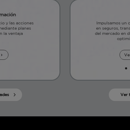
rmación
io y las acciones
Impulsamos un cr
mediante planes
en seguros, tra
 la ventaja
del mercado en d
optimi
Ve
dades
Ver 