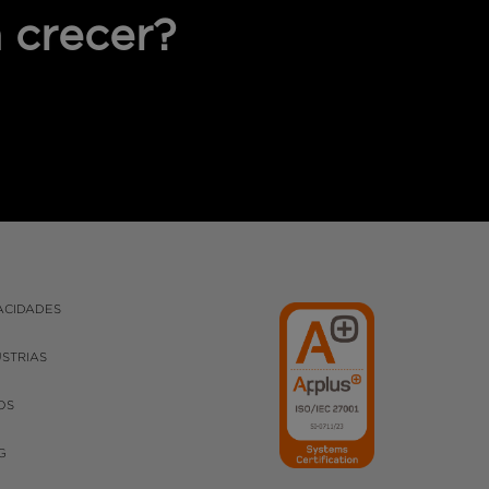
 crecer?
ACIDADES
USTRIAS
OS
G