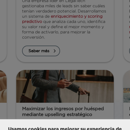
Una empresa líder en LegalTech
gestionaba miles de leads sin saber cuáles
tenían verdadero potencial. Desarrollamos
un sistema de
enriquecimiento y scoring
predictivo
que analiza cada uno, identifica
su valor real y define el mejor momento y
forma de activarlo, para mejorar la
conversión.
Saber más
Maximizar los ingresos por huésped
mediante upselling estratégico
Con el objetivo de maximizar el valor de
cada estancia y activar al equipo en la
Usamos cookies para mejorar su experiencia de