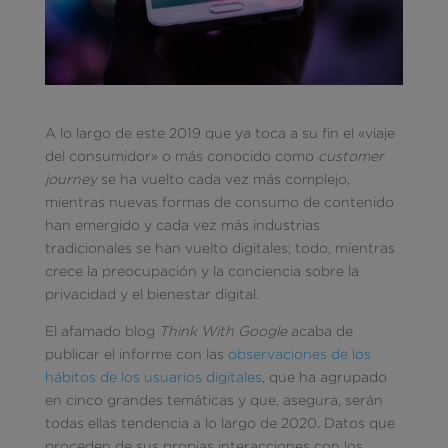
A lo largo de este 2019 que ya toca a su fin el «viaje
del consumidor» o más conocido como
customer
journey
se ha vuelto cada vez más complejo,
mientras nuevas formas de consumo de contenido
han emergido y cada vez más industrias
tradicionales se han vuelto digitales; todo, mientras
crece la preocupación y la conciencia sobre la
privacidad y el bienestar digital.
El afamado blog
Think With Google
acaba de
publicar el informe con las
observaciones de los
hábitos de los usuarios digitales
, que ha agrupado
en cinco grandes temáticas y que, asegura, serán
todas ellas tendencia a lo largo de 2020. Datos que
proceden de sus propias interacciones con los