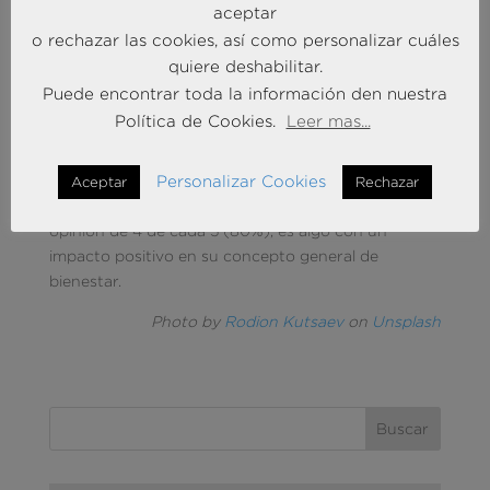
Por ejemplo, en el último año se han realizado 2.500
aceptar
millones de visitas a las páginas de cuentas de
o rechazar las cookies, así como personalizar cuáles
Google con el objetivo único de ver o ajustar cómo
quiere deshabilitar.
se reciben los anuncios personalizados, mientras
Puede encontrar toda la información den nuestra
que las consultas de «mi actividad» sobre la
Política de Cookies.
Leer mas...
información almacenada en cada cuenta de Google
es hoy seis veces mayor que en 2016. Además, uno
de cada tres usuarios ha iniciado los pasos para
Personalizar Cookies
Aceptar
Rechazar
incrementar su bienestar digital, algo que en
opinión de 4 de cada 5 (80%), es algo con un
impacto positivo en su concepto general de
bienestar.
Photo by
Rodion Kutsaev
on
Unsplash