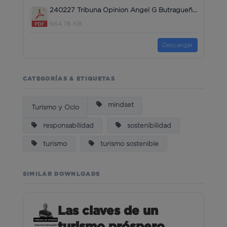
240227 Tribuna Opinion Angel G Butragueño_BRAINTRUST_ Es la era y es la hora de los viajes sostenibles-Rev01.pdf
664.78 KB
Descargar
CATEGORÍAS & ETIQUETAS
mindset
Turismo y Ocio
responsabilidad
sostenibilidad
turismo
turismo sostenible
SIMILAR DOWNLOADS
Las claves de un
turismo próspero,