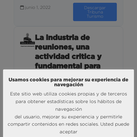
junio 1, 2022
Descargar
Tribuna
Turismo
La industria de
reuniones, una
actividad critica y
fundamental para
nuestro modelo
Usamos cookies para mejorar su experiencia de
económico y
navegación
turístico.
Este sitio web utiliza cookies propias y de terceros
para obtener estadísticas sobre los hábitos de
10.21 MB
43 Descargas
navegación
del usuario, mejorar su experiencia y permitirle
abril 29, 2022
Descargar
compartir contenidos en redes sociales. Usted puede
Tribuna
aceptar
Turismo