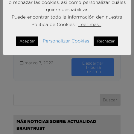
o rechazar las cookies, así como personalizar cuáles
quiere deshabilitar.
Un Business Travel
Puede encontrar toda la información den nuestra
mas consciente y
Política de Cookies.
Leer mas...
sostenible
Personalizar Cookies
Aceptar
Rechazar
10.21 MB
41 Descargas
marzo 7, 2022
Descargar
Tribuna
Turismo
MÁS NOTICIAS SOBRE: ACTUALIDAD
BRAINTRUST