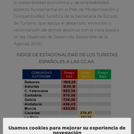
la sostenibilidad económica y de empleabilidad,
aspecto fundamental en el Plan de Modernización y
Competitividad Turística de la Secretaria de Estado
de Turismo, que apoya el desarrollo, evolución y
reconversión de dichos destinos con la vista puesta
en los Objetivos de Desarrollo Sostenible de la
Agenda 2030.
INDICE DE ESTACIONALIDAD DE LOS TURISTAS
ESPAÑOLES A LAS CC.AA.
Usamos cookies para mejorar su experiencia de
navegación