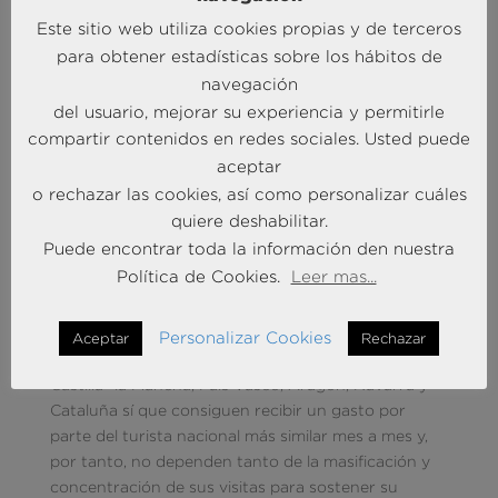
Este sitio web utiliza cookies propias y de terceros
para obtener estadísticas sobre los hábitos de
navegación
del usuario, mejorar su experiencia y permitirle
Elaboración BRAINTRUST (a partir de datos INE
2019)
compartir contenidos en redes sociales. Usted puede
aceptar
Se observa como Baleares, Asturias, Comunidad
o rechazar las cookies, así como personalizar cuáles
Valenciana, Cantabria, Galicia, Andalucía y Murcia,
quiere deshabilitar.
son las C.C.A.A. con mayor índice de estacionalidad
Puede encontrar toda la información den nuestra
lo que refleja que el gasto que reciben de turistas
Política de Cookies.
Leer mas...
españoles no se reparte a lo largo de todos los
meses del año, por lo que cuentan, en este sentido,
con un modelo mejorable en cuanto a su
Personalizar Cookies
Aceptar
Rechazar
sostenibilidad económica. Por el contrario, Madrid,
Castilla- la Mancha, País Vasco, Aragón, Navarra y
Cataluña sí que consiguen recibir un gasto por
parte del turista nacional más similar mes a mes y,
por tanto, no dependen tanto de la masificación y
concentración de sus visitas para sostener su