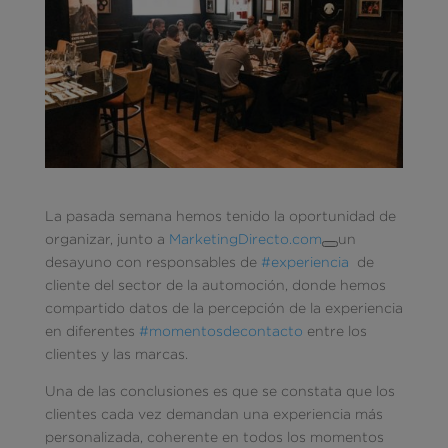
La pasada semana hemos tenido la oportunidad de
organizar, junto a
MarketingDirecto.com
un
desayuno con responsables de
#
experiencia
de
cliente del sector de la automoción, donde hemos
compartido datos de la percepción de la experiencia
en diferentes
#
momentosdecontacto
entre los
clientes y las marcas.
Una de las conclusiones es que se constata que los
clientes cada vez demandan una experiencia más
personalizada, coherente en todos los momentos