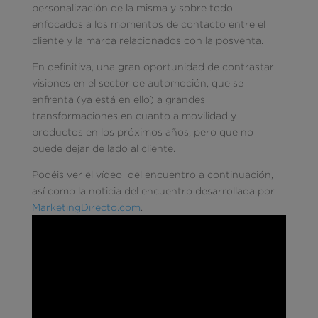
personalización de la misma y sobre todo
enfocados a los momentos de contacto entre el
cliente y la marca relacionados con la posventa.
En definitiva, una gran oportunidad de contrastar
visiones en el sector de automoción, que se
enfrenta (ya está en ello) a grandes
transformaciones en cuanto a movilidad y
productos en los próximos años, pero que no
puede dejar de lado al cliente.
Podéis ver el vídeo del encuentro a continuación,
así como la noticia del encuentro desarrollada por
MarketingDirecto.com
.