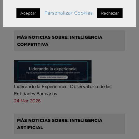
España con la incorporación de Francisco Puertas
como Socio Responsable de Human Capital
Personalizar Cookies
Aceptar
Rechazar
30 Sep 2025
MÁS NOTICIAS SOBRE: INTELIGENCIA
COMPETITIVA
Liderando la Experiencia | Observatorio de las
Entidades Bancarias
24 Mar 2026
MÁS NOTICIAS SOBRE: INTELIGENCIA
ARTIFICIAL