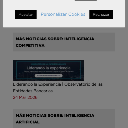
Andersen Consulting refuerza su crecimiento en
España con la incorporación de Francisco Puertas
como Socio Responsable de Human Capital
Personalizar Cookies
Aceptar
Rechazar
30 Sep 2025
MÁS NOTICIAS SOBRE: INTELIGENCIA
COMPETITIVA
Liderando la Experiencia | Observatorio de las
Entidades Bancarias
24 Mar 2026
MÁS NOTICIAS SOBRE: INTELIGENCIA
ARTIFICIAL