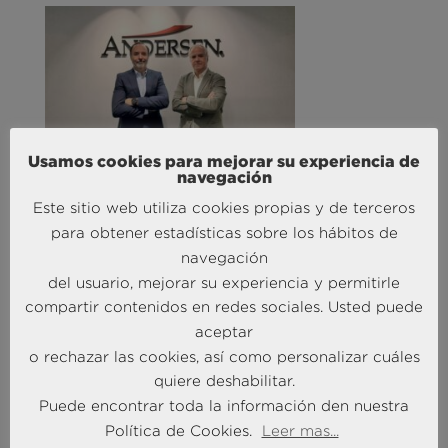
Usamos cookies para mejorar su experiencia de
Andersen Consulting refuerza su equipo en España
navegación
con la incorporación de Carlos Alonso y Javier
Este sitio web utiliza cookies propias y de terceros
Mateos
para obtener estadísticas sobre los hábitos de
27 Abr 2026
navegación
del usuario, mejorar su experiencia y permitirle
MÁS NOTICIAS SOBRE: TURISMO & OCIO
compartir contenidos en redes sociales. Usted puede
aceptar
o rechazar las cookies, así como personalizar cuáles
quiere deshabilitar.
Puede encontrar toda la información den nuestra
Política de Cookies.
Leer mas...