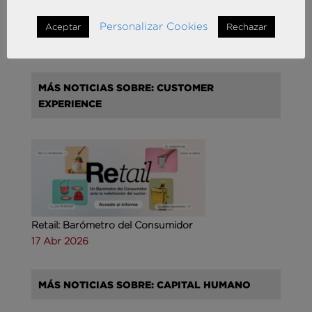
Agencias de viajes: del mostrador al taller de
Personalizar Cookies
Aceptar
Rechazar
experiencias
14 May 2026
MÁS NOTICIAS SOBRE: CUSTOMER
EXPERIENCE
Retail: Barómetro del Consumidor
17 Abr 2026
MÁS NOTICIAS SOBRE: CAPITAL HUMANO