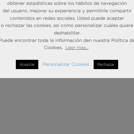
obtener estadísticas sobre los hábitos de navegación
del usuario, mejorar su experiencia y permitirle compartir
contenidos en redes sociales. Usted puede aceptar
al en líder nacional
o rechazar las cookies, así como personalizar cuáles quiere
deshabilitar.
Puede encontrar toda la información den nuestra Política d
ocal en líder nacional Una aseguradora líder en su región,
Cookies.
Leer mas...
tomóvil en Madrid, inició en 2011 un ambicioso proceso de expansi
...
Personalizar Cookies
Aceptar
Rechazar