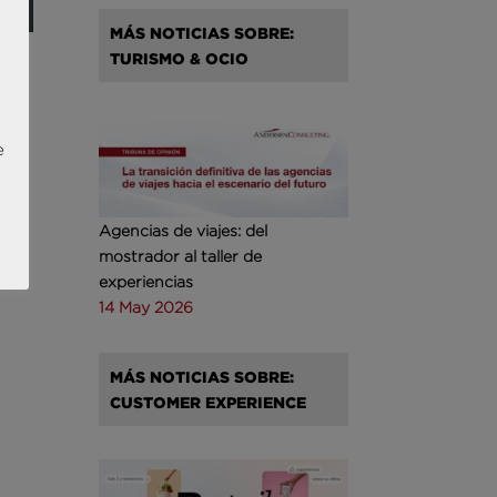
MÁS NOTICIAS SOBRE:
TURISMO & OCIO
e
ón
Agencias de viajes: del
mostrador al taller de
experiencias
14 May 2026
MÁS NOTICIAS SOBRE:
CUSTOMER EXPERIENCE