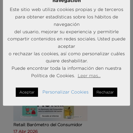
navegación
Este sitio web utiliza cookies propias y de terceros
para obtener estadísticas sobre los hábitos de
navegación
del usuario, mejorar su experiencia y permitirle
Agencias de viajes: del mostrador al taller de
compartir contenidos en redes sociales. Usted puede
experiencias
aceptar
14 May 2026
o rechazar las cookies, así como personalizar cuáles
quiere deshabilitar.
MÁS NOTICIAS SOBRE: CUSTOMER
Puede encontrar toda la información den nuestra
EXPERIENCE
Política de Cookies.
Leer mas...
Personalizar Cookies
Aceptar
Rechazar
Retail: Barómetro del Consumidor
17 Abr 2026