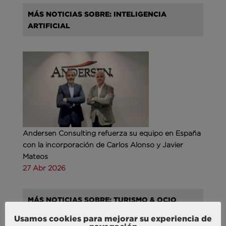
MÁS NOTICIAS SOBRE: INTELIGENCIA
ARTIFICIAL
Andersen Consulting refuerza su equipo en España
con la incorporación de Carlos Alonso y Javier
Mateos
27 Abr 2026
MÁS NOTICIAS SOBRE: TURISMO & OCIO
Usamos cookies para mejorar su experiencia de