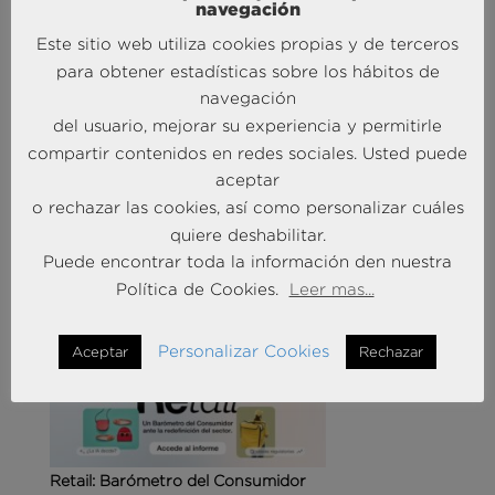
navegación
Este sitio web utiliza cookies propias y de terceros
para obtener estadísticas sobre los hábitos de
navegación
del usuario, mejorar su experiencia y permitirle
Agencias de viajes: del mostrador al taller de
compartir contenidos en redes sociales. Usted puede
experiencias
aceptar
14 May 2026
o rechazar las cookies, así como personalizar cuáles
quiere deshabilitar.
Puede encontrar toda la información den nuestra
MÁS NOTICIAS SOBRE: CUSTOMER
EXPERIENCE
Política de Cookies.
Leer mas...
Personalizar Cookies
Aceptar
Rechazar
Retail: Barómetro del Consumidor