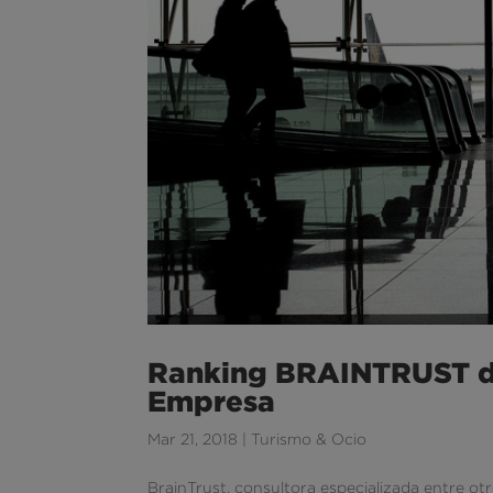
Ranking BRAINTRUST de
Empresa
Mar 21, 2018
|
Turismo & Ocio
BrainTrust, consultora especializada entre otr