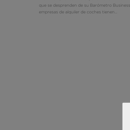
que se desprenden de su Barómetro Business s
empresas de alquiler de coches tienen...