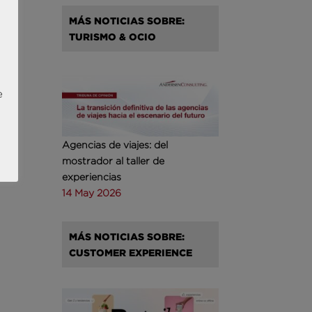
MÁS NOTICIAS SOBRE:
TURISMO & OCIO
e
Agencias de viajes: del
mostrador al taller de
experiencias
14 May 2026
MÁS NOTICIAS SOBRE:
CUSTOMER EXPERIENCE