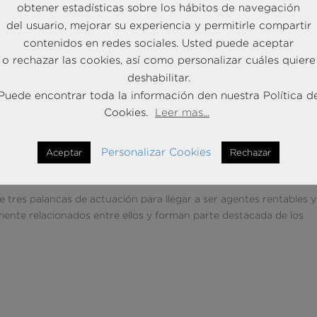
obtener estadísticas sobre los hábitos de navegación
del usuario, mejorar su experiencia y permitirle compartir
contenidos en redes sociales. Usted puede aceptar
o rechazar las cookies, así como personalizar cuáles quiere
deshabilitar.
Puede encontrar toda la información den nuestra Política d
Cookies.
Leer mas...
a: qué es, cómo se hace, y desde
Personalizar Cookies
Aceptar
Rechazar
cia Competitiva
 tres palancas de actuación para llegar a ser agentes rentables 
amente relacionados entre ellos y forman parte destacada de los