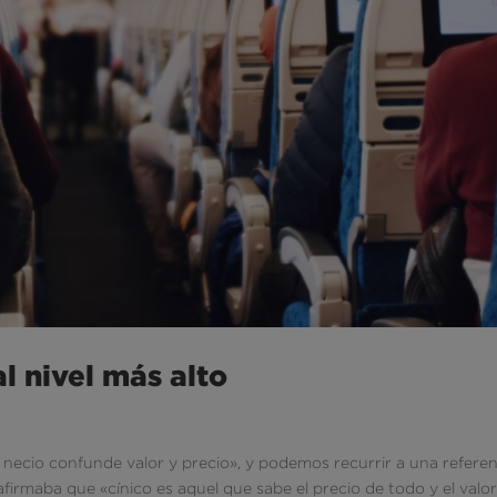
l nivel más alto
ecio confunde valor y precio», y podemos recurrir a una referen
firmaba que «cínico es aquel que sabe el precio de todo y el valo