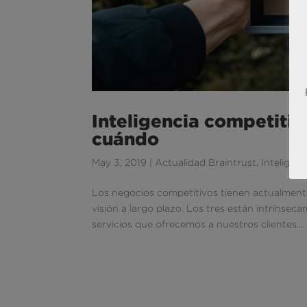
Inteligencia competitiv
cuándo
May 3, 2019
|
Actualidad Braintrust
,
Inteligen
Los negocios competitivos tienen actualmente
visión a largo plazo. Los tres están intrínsec
servicios que ofrecemos a nuestros clientes....