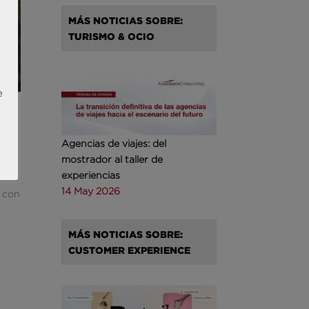
MÁS NOTICIAS SOBRE:
TURISMO & OCIO
e
Agencias de viajes: del
mostrador al taller de
experiencias
14 May 2026
y con
MÁS NOTICIAS SOBRE:
CUSTOMER EXPERIENCE