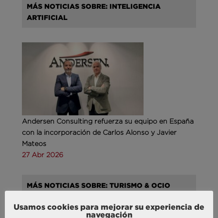
MÁS NOTICIAS SOBRE: INTELIGENCIA
ARTIFICIAL
Andersen Consulting refuerza su equipo en España
con la incorporación de Carlos Alonso y Javier
Mateos
27 Abr 2026
MÁS NOTICIAS SOBRE: TURISMO & OCIO
Usamos cookies para mejorar su experiencia de
navegación