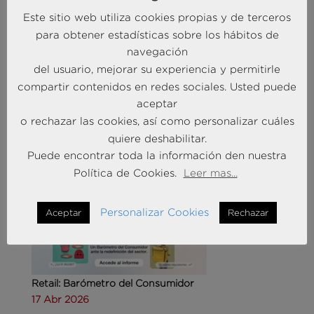
Este sitio web utiliza cookies propias y de terceros
para obtener estadísticas sobre los hábitos de
navegación
Agencias de viajes: del mostrador al taller de
del usuario, mejorar su experiencia y permitirle
experiencias
compartir contenidos en redes sociales. Usted puede
14 May 2026
aceptar
o rechazar las cookies, así como personalizar cuáles
quiere deshabilitar.
MÁS NOTICIAS SOBRE: CUSTOMER
Puede encontrar toda la información den nuestra
EXPERIENCE
Política de Cookies.
Leer mas...
Personalizar Cookies
Aceptar
Rechazar
Retail: Barómetro del Consumidor
17 Abr 2026