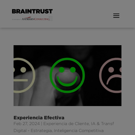
Experiencia Efectiva
Feb 27, 2024
|
Experiencia de Cliente
,
IA & Transf
Digital - Estrategia
,
Inteligencia Competitiva