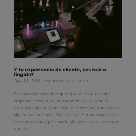
Y tu experiencia de cliente, ¿es real o
fingida?
Ago 10, 2018
|
Experiencia de Cliente
Es bastante probable que hoy en día cualquier
empresa de relativa importancia a la que se le
pregunte por su trato con el cliente, responda con
alguna variante de «el cliente es lo más importante
para nosotros y por eso lo situamos en el centro de
nuestra...