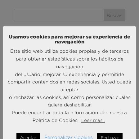
Usamos cookies para mejorar su experiencia de
MÁS NOTICIAS SOBRE: ACTUALIDAD
navegación
BRAINTRUST
Este sitio web utiliza cookies propias y de terceros
para obtener estadísticas sobre los hábitos de
navegación
del usuario, mejorar su experiencia y permitirle
compartir contenidos en redes sociales. Usted puede
aceptar
o rechazar las cookies, así como personalizar cuáles
quiere deshabilitar.
Andersen Consulting refuerza su crecimiento en
Puede encontrar toda la información den nuestra
España con la incorporación de Francisco Puertas
Política de Cookies.
Leer mas...
como Socio Responsable de Human Capital
30 Sep 2025
Personalizar Cookies
Aceptar
Rechazar