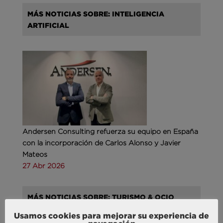
MÁS NOTICIAS SOBRE: INTELIGENCIA
ARTIFICIAL
Andersen Consulting refuerza su equipo en España
con la incorporación de Carlos Alonso y Javier
Mateos
27 Abr 2026
MÁS NOTICIAS SOBRE: TURISMO & OCIO
Usamos cookies para mejorar su experiencia de