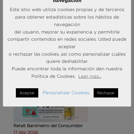
navegación
Este sitio web utiliza cookies propias y de terceros
para obtener estadísticas sobre los hábitos de
navegación
del usuario, mejorar su experiencia y permitirle
Agencias de viajes: del mostrador al taller de
compartir contenidos en redes sociales. Usted puede
experiencias
aceptar
14 May 2026
o rechazar las cookies, así como personalizar cuáles
quiere deshabilitar.
MÁS NOTICIAS SOBRE: CUSTOMER
Puede encontrar toda la información den nuestra
EXPERIENCE
Política de Cookies.
Leer mas...
Personalizar Cookies
Aceptar
Rechazar
Retail: Barómetro del Consumidor
17 Abr 2026