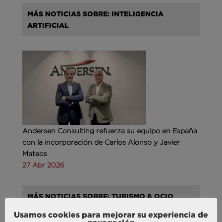
MÁS NOTICIAS SOBRE: INTELIGENCIA
ARTIFICIAL
Andersen Consulting refuerza su equipo en España
con la incorporación de Carlos Alonso y Javier
Mateos
27 Abr 2026
MÁS NOTICIAS SOBRE: TURISMO & OCIO
Usamos cookies para mejorar su experiencia de