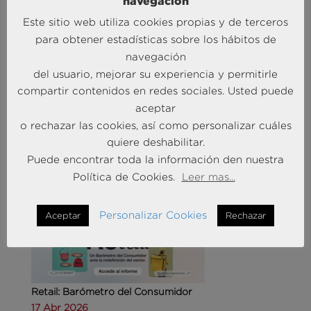
navegación
Este sitio web utiliza cookies propias y de terceros
para obtener estadísticas sobre los hábitos de
navegación
del usuario, mejorar su experiencia y permitirle
Agencias de viajes: del mostrador al taller de
compartir contenidos en redes sociales. Usted puede
experiencias
aceptar
14 May 2026
o rechazar las cookies, así como personalizar cuáles
quiere deshabilitar.
MÁS NOTICIAS SOBRE: CUSTOMER
Puede encontrar toda la información den nuestra
EXPERIENCE
Política de Cookies.
Leer mas...
Personalizar Cookies
Aceptar
Rechazar
Retail: Barómetro del Consumidor
17 Abr 2026