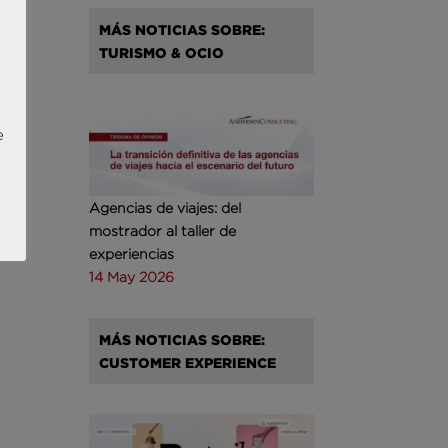
MÁS NOTICIAS SOBRE:
TURISMO & OCIO
e
Agencias de viajes: del
mostrador al taller de
experiencias
14 May 2026
MÁS NOTICIAS SOBRE:
CUSTOMER EXPERIENCE