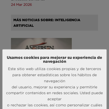
24 Mar 2026
MÁS NOTICIAS SOBRE: INTELIGENCIA
ARTIFICIAL
Usamos cookies para mejorar su experiencia de
navegación
Este sitio web utiliza cookies propias y de terceros
para obtener estadísticas sobre los hábitos de
Andersen Consulting refuerza su equipo en España
navegación
con la incorporación de Carlos Alonso y Javier
del usuario, mejorar su experiencia y permitirle
Mateos
compartir contenidos en redes sociales. Usted puede
27 Abr 2026
aceptar
o rechazar las cookies, así como personalizar cuáles