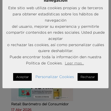
navegación
Este sitio web utiliza cookies propias y de terceros
para obtener estadísticas sobre los hábitos de
navegación
del usuario, mejorar su experiencia y permitirle
Agencias de viajes: del mostrador al taller de
compartir contenidos en redes sociales. Usted puede
experiencias
aceptar
14 May 2026
o rechazar las cookies, así como personalizar cuáles
quiere deshabilitar.
MÁS NOTICIAS SOBRE: CUSTOMER
Puede encontrar toda la información den nuestra
EXPERIENCE
Política de Cookies.
Leer mas...
Personalizar Cookies
Aceptar
Rechazar
Retail: Barómetro del Consumidor
17 Abr 2026