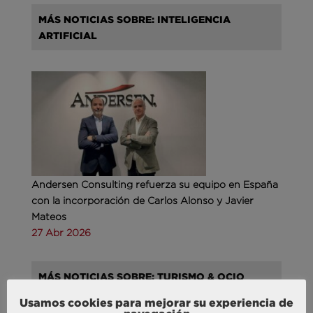
MÁS NOTICIAS SOBRE: INTELIGENCIA
ARTIFICIAL
Andersen Consulting refuerza su equipo en España
con la incorporación de Carlos Alonso y Javier
Mateos
27 Abr 2026
MÁS NOTICIAS SOBRE: TURISMO & OCIO
Usamos cookies para mejorar su experiencia de