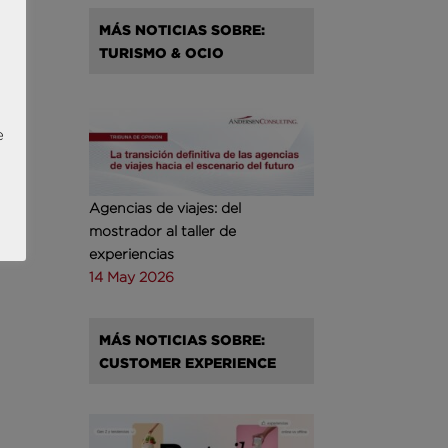
MÁS NOTICIAS SOBRE:
TURISMO & OCIO
e
Agencias de viajes: del
mostrador al taller de
experiencias
14 May 2026
MÁS NOTICIAS SOBRE:
CUSTOMER EXPERIENCE