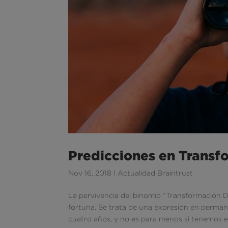
Predicciones en Transf
Nov 16, 2018
|
Actualidad Braintrust
La pervivencia del binomio “Transformación D
fortuna. Se trata de una expresión en perma
cuatro años, y no es para menos si tenemos e