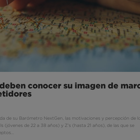
o deben conocer su imagen de mar
etidores
a de su Barómetro NextGen, las motivaciones y percepción de l
ls (jóvenes de 22 a 38 años) y Z’s (hasta 21 años), de las que se
ptos...