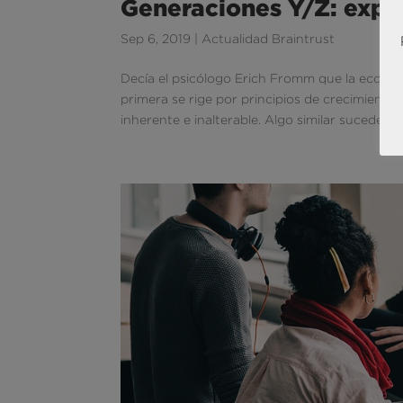
Generaciones Y/Z: expec
Sep 6, 2019
|
Actualidad Braintrust
Decía el psicólogo Erich Fromm que la econom
primera se rige por principios de crecimiento 
inherente e inalterable. Algo similar sucede...