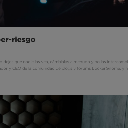
ber-riesgo
o dejes que nadie las vea, cámbialas a menudo y no las intercamb
fundador y CEO de la comunidad de blogs y forums LockerGnome, y 