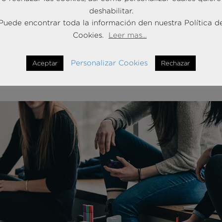
tativas, mitos y realidades
deshabilitar.
Puede encontrar toda la información den nuestra Política d
Cookies.
Leer mas...
ía como esencia de la vida no era algo aceptable, dado que la
infinito, mientras que la segunda tiene el concepto «finito» como 
Personalizar Cookies
Aceptar
Rechazar