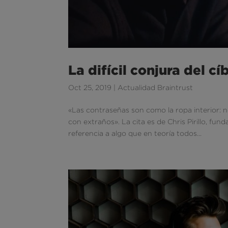
La difícil conjura del cí
Oct 25, 2019
|
Actualidad Braintrust
«Las contraseñas son como la ropa interior: n
con extraños». La cita es de Chris Pirillo, 
referencia a algo que en teoría todos...