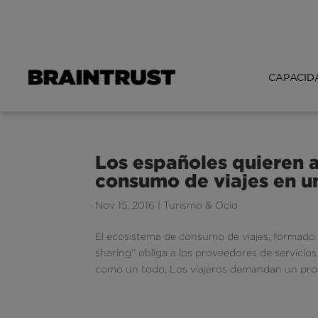
CAPACID
Los españoles quieren a
consumo de viajes en u
Nov 15, 2016
|
Turismo & Ocio
El ecosistema de consumo de viajes, formado 
sharing” obliga a los proveedores de servici
como un todo, Los viajeros demandan un proc