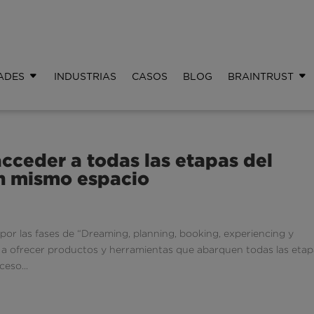
ADES
INDUSTRIAS
CASOS
BLOG
BRAINTRUST
cceder a todas las etapas del
n mismo espacio
por las fases de “Dreaming, planning, booking, experiencing y
os a ofrecer productos y herramientas que abarquen todas las eta
eso...