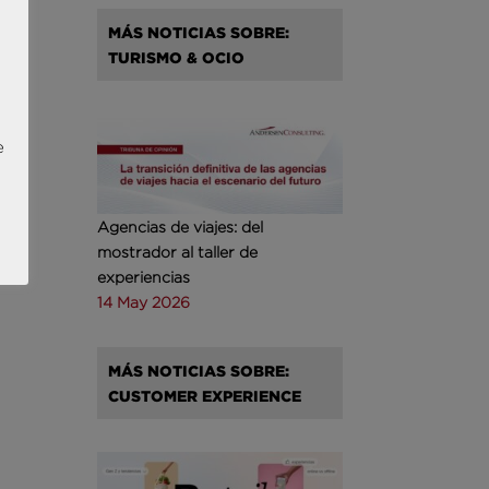
MÁS NOTICIAS SOBRE:
TURISMO & OCIO
e
Agencias de viajes: del
mostrador al taller de
experiencias
14 May 2026
MÁS NOTICIAS SOBRE:
CUSTOMER EXPERIENCE