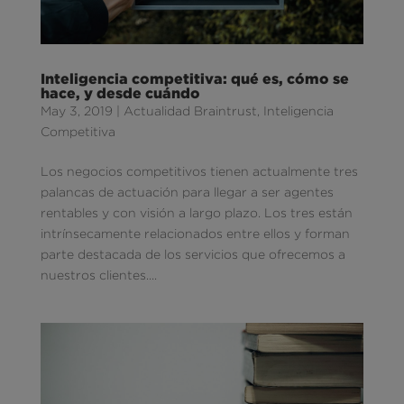
Inteligencia competitiva: qué es, cómo se
hace, y desde cuándo
May 3, 2019
|
Actualidad Braintrust
,
Inteligencia
Competitiva
Los negocios competitivos tienen actualmente tres
palancas de actuación para llegar a ser agentes
rentables y con visión a largo plazo. Los tres están
intrínsecamente relacionados entre ellos y forman
parte destacada de los servicios que ofrecemos a
nuestros clientes....