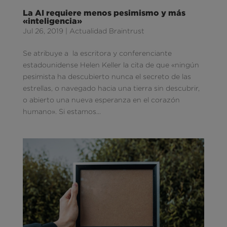
La AI requiere menos pesimismo y más
«inteligencia»
Jul 26, 2019
|
Actualidad Braintrust
Se atribuye a la escritora y conferenciante
estadounidense Helen Keller la cita de que «ningún
pesimista ha descubierto nunca el secreto de las
estrellas, o navegado hacia una tierra sin descubrir,
o abierto una nueva esperanza en el corazón
humano». Si estamos...