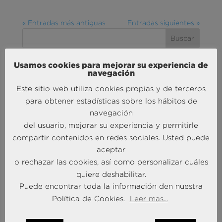
« Entradas más antiguas
Entradas siguientes »
Usamos cookies para mejorar su experiencia de
navegación
MÁS NOTICIAS SOBRE: ACTUALIDAD
BRAINTRUST
Este sitio web utiliza cookies propias y de terceros
para obtener estadísticas sobre los hábitos de
navegación
del usuario, mejorar su experiencia y permitirle
compartir contenidos en redes sociales. Usted puede
aceptar
o rechazar las cookies, así como personalizar cuáles
quiere deshabilitar.
Andersen Consulting refuerza su crecimiento en
Puede encontrar toda la información den nuestra
España con la incorporación de Francisco Puertas
Política de Cookies.
Leer mas...
como Socio Responsable de Human Capital
30 Sep 2025