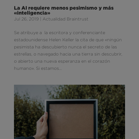
La AI requiere menos pesimismo y más
«inteligencia»
Jul 26, 2019
|
Actualidad Braintrust
Se atribuye a la escritora y conferenciante
estadounidense Helen Keller la cita de que «ningún
pesimista ha descubierto nunca el secreto de las
estrellas, o navegado hacia una tierra sin descubrir,
o abierto una nueva esperanza en el corazón
humano». Si estamos...