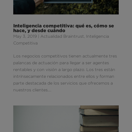
Inteligencia competitiva: qué es, cómo se
hace, y desde cuándo
May 3, 2019
|
Actualidad Braintrust
,
Inteligencia
Competitiva
Los negocios competitivos tienen actualmente tres
palancas de actuación para llegar a ser agentes
rentables y con visión a largo plazo. Los tres están
intrínsecamente relacionados entre ellos y forman
parte destacada de los servicios que ofrecemos a
nuestros clientes....