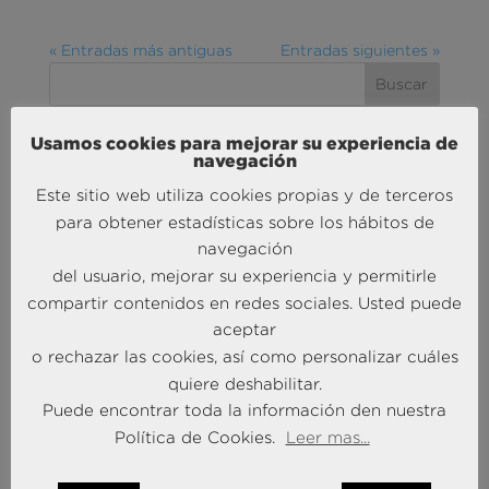
« Entradas más antiguas
Entradas siguientes »
Usamos cookies para mejorar su experiencia de
navegación
MÁS NOTICIAS SOBRE: ACTUALIDAD
BRAINTRUST
Este sitio web utiliza cookies propias y de terceros
para obtener estadísticas sobre los hábitos de
navegación
del usuario, mejorar su experiencia y permitirle
compartir contenidos en redes sociales. Usted puede
aceptar
o rechazar las cookies, así como personalizar cuáles
quiere deshabilitar.
Andersen Consulting refuerza su crecimiento en
Puede encontrar toda la información den nuestra
España con la incorporación de Francisco Puertas
Política de Cookies.
Leer mas...
como Socio Responsable de Human Capital
30 Sep 2025