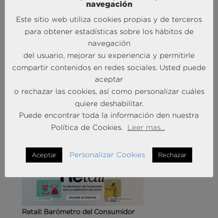
navegación
Este sitio web utiliza cookies propias y de terceros
para obtener estadísticas sobre los hábitos de
navegación
del usuario, mejorar su experiencia y permitirle
Agencias de viajes: del mostrador al taller de
compartir contenidos en redes sociales. Usted puede
experiencias
aceptar
14 May 2026
o rechazar las cookies, así como personalizar cuáles
quiere deshabilitar.
Puede encontrar toda la información den nuestra
MÁS NOTICIAS SOBRE: CUSTOMER
EXPERIENCE
Política de Cookies.
Leer mas...
Personalizar Cookies
Aceptar
Rechazar
Retail: Barómetro del Consumidor