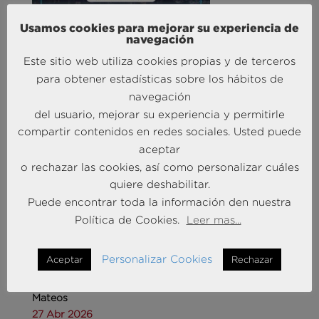
Liderando la Experiencia | Observatorio de las
Usamos cookies para mejorar su experiencia de
Entidades Bancarias
navegación
24 Mar 2026
Este sitio web utiliza cookies propias y de terceros
para obtener estadísticas sobre los hábitos de
navegación
MÁS NOTICIAS SOBRE: INTELIGENCIA
ARTIFICIAL
del usuario, mejorar su experiencia y permitirle
compartir contenidos en redes sociales. Usted puede
aceptar
o rechazar las cookies, así como personalizar cuáles
quiere deshabilitar.
Puede encontrar toda la información den nuestra
Política de Cookies.
Leer mas...
Personalizar Cookies
Aceptar
Rechazar
Andersen Consulting refuerza su equipo en España
con la incorporación de Carlos Alonso y Javier
Mateos
27 Abr 2026