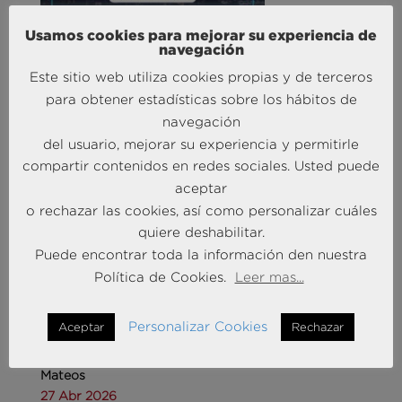
Liderando la Experiencia | Observatorio de las
Usamos cookies para mejorar su experiencia de
Entidades Bancarias
navegación
24 Mar 2026
Este sitio web utiliza cookies propias y de terceros
para obtener estadísticas sobre los hábitos de
navegación
MÁS NOTICIAS SOBRE: INTELIGENCIA
ARTIFICIAL
del usuario, mejorar su experiencia y permitirle
compartir contenidos en redes sociales. Usted puede
aceptar
o rechazar las cookies, así como personalizar cuáles
quiere deshabilitar.
Puede encontrar toda la información den nuestra
Política de Cookies.
Leer mas...
Personalizar Cookies
Aceptar
Rechazar
Andersen Consulting refuerza su equipo en España
con la incorporación de Carlos Alonso y Javier
Mateos
27 Abr 2026