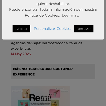
quiere deshabilitar.
MÁS NOTICIAS SOBRE: TURISMO & OCIO
Puede encontrar toda la información den nuestra
Política de Cookies.
Leer mas...
Personalizar Cookies
Aceptar
Rechazar
Agencias de viajes: del mostrador al taller de
experiencias
14 May 2026
MÁS NOTICIAS SOBRE: CUSTOMER
EXPERIENCE