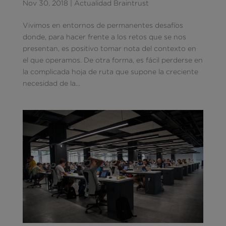
Nov 30, 2018
|
Actualidad Braintrust
Vivimos en entornos de permanentes desafíos
donde, para hacer frente a los retos que se nos
presentan, es positivo tomar nota del contexto en
el que operamos. De otra forma, es fácil perderse en
la complicada hoja de ruta que supone la creciente
necesidad de la...