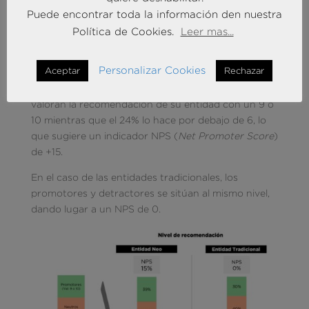
clientes de este tipo de entidad.
Puede encontrar toda la información den nuestra
La recomendación de los clientes de neobancos es
Política de Cookies.
Leer mas...
superior a la de las entidades tradicionales
Las entidades neo cuentan con un nivel de
Personalizar Cookies
Aceptar
Rechazar
recomendación mayor que las tradicionales. En el
conjunto de los neobancos, el 39% de sus clientes
valoran la recomendación de su entidad con un 9 o
10 mientras que el 24% lo hace por debajo de 6, lo
que sugiere un indicador NPS (
Net Promoter Score
)
de +15.
En el caso de las entidades tradicionales, los
promotores y detractores se sitúan al mismo nivel,
dando lugar a un NPS de 0.