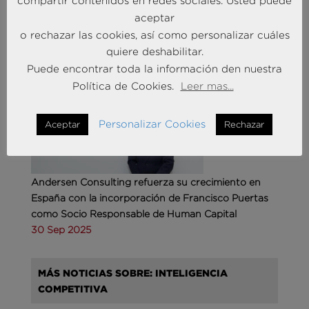
compartir contenidos en redes sociales. Usted puede
aceptar
MÁS NOTICIAS SOBRE: ACTUALIDAD
o rechazar las cookies, así como personalizar cuáles
BRAINTRUST
quiere deshabilitar.
Puede encontrar toda la información den nuestra
Política de Cookies.
Leer mas...
Personalizar Cookies
Aceptar
Rechazar
Andersen Consulting refuerza su crecimiento en
España con la incorporación de Francisco Puertas
como Socio Responsable de Human Capital
30 Sep 2025
MÁS NOTICIAS SOBRE: INTELIGENCIA
COMPETITIVA