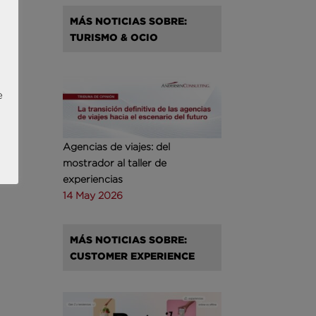
MÁS NOTICIAS SOBRE:
TURISMO & OCIO
e
Agencias de viajes: del
mostrador al taller de
experiencias
14 May 2026
MÁS NOTICIAS SOBRE:
CUSTOMER EXPERIENCE