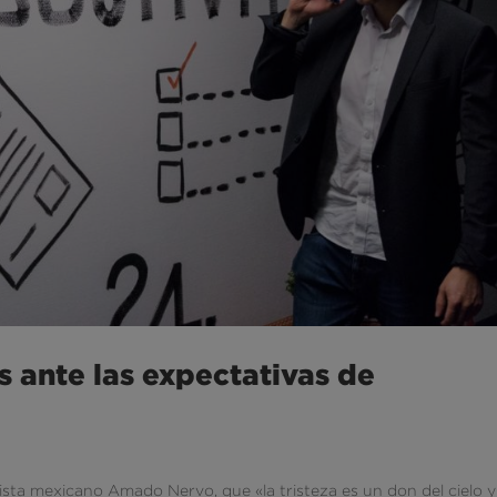
s ante las expectativas de
lista mexicano Amado Nervo, que «la tristeza es un don del cielo y