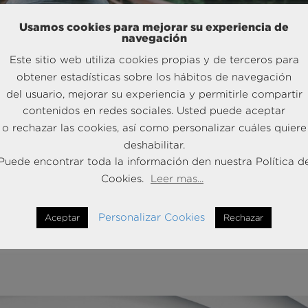
Usamos cookies para mejorar su experiencia de
navegación
Este sitio web utiliza cookies propias y de terceros para
obtener estadísticas sobre los hábitos de navegación
del usuario, mejorar su experiencia y permitirle compartir
contenidos en redes sociales. Usted puede aceptar
o rechazar las cookies, así como personalizar cuáles quiere
deshabilitar.
de las decisiones empresariales
Puede encontrar toda la información den nuestra Política d
Cookies.
Leer mas...
sa es no tener claridad acerca de cuándo y cómo han de tomarse
Personalizar Cookies
Aceptar
Rechazar
que la toma de decisiones es hasta tal punto algo crítico que lleg