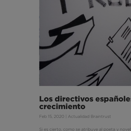
Los directivos españole
crecimiento
Feb 15, 2020
|
Actualidad Braintrust
Si es cierto, como se atribuye al poeta y nove