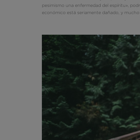
pesimismo una enfermedad del espíritu», podrí
económico está seriamente dañado, y mucho 