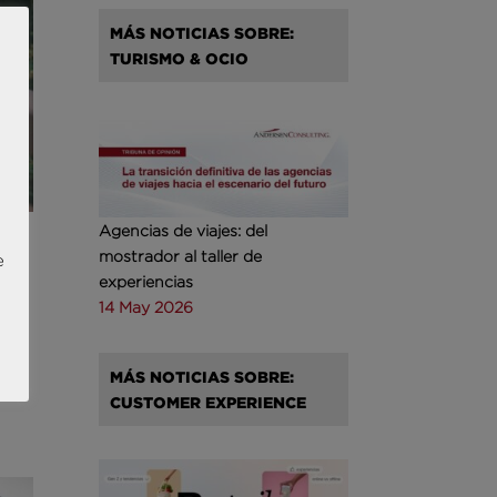
MÁS NOTICIAS SOBRE:
TURISMO & OCIO
Agencias de viajes: del
mostrador al taller de
e
experiencias
14 May 2026
a a
MÁS NOTICIAS SOBRE:
CUSTOMER EXPERIENCE