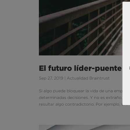
El futuro líder-puente 
Sep 27, 2019
|
Actualidad Braintrust
Si algo puede bloquear la vida de una empre
determinadas decisiones. Y no es extraño, por
resultar algo contradictorio. Por ejemplo, sir...