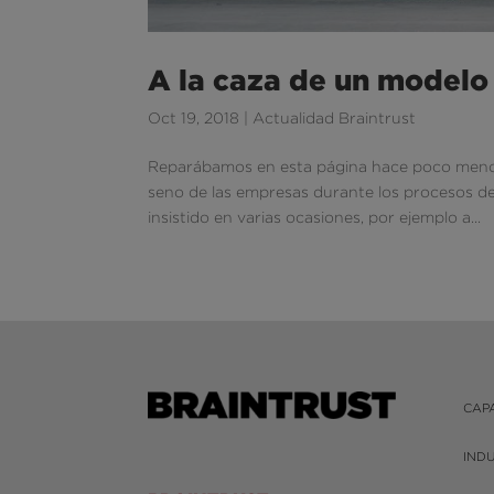
A la caza de un modelo 
Oct 19, 2018
|
Actualidad Braintrust
Reparábamos en esta página hace poco menos 
seno de las empresas durante los procesos d
insistido en varias ocasiones, por ejemplo a...
CAP
IND