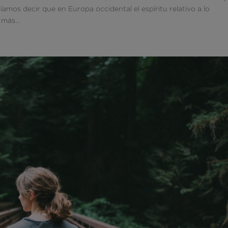
amos decir que en Europa occidental el espíritu relativo a lo
más...