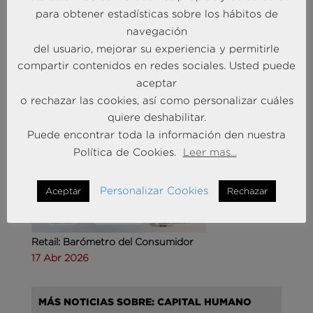
para obtener estadísticas sobre los hábitos de
Agencias de viajes: del mostrador al taller de
navegación
experiencias
del usuario, mejorar su experiencia y permitirle
14 May 2026
compartir contenidos en redes sociales. Usted puede
aceptar
o rechazar las cookies, así como personalizar cuáles
MÁS NOTICIAS SOBRE: CUSTOMER
quiere deshabilitar.
EXPERIENCE
Puede encontrar toda la información den nuestra
Política de Cookies.
Leer mas...
Personalizar Cookies
Aceptar
Rechazar
Retail: Barómetro del Consumidor
17 Abr 2026
MÁS NOTICIAS SOBRE: CAPITAL HUMANO