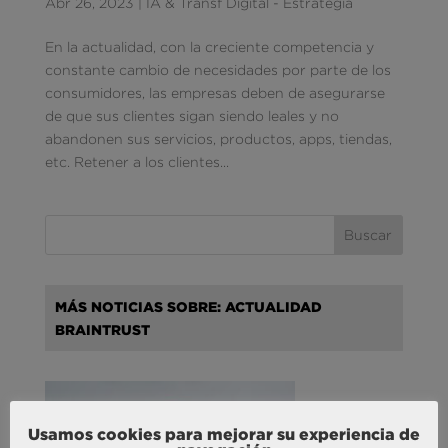
Abr 26, 2023
|
IA & Transf Digital - Estrategia
En la actualidad, con la creciente competencia y
constante cambio de necesidades por parte de los
consumidores, las empresas deben de asegurarse
de que sus clientes sigan siendo leales y no
abandonen sus servicios, productos, apps, tiendas,
etc. Retener a los clientes...
MÁS NOTICIAS SOBRE: ACTUALIDAD
BRAINTRUST
Usamos cookies para mejorar su experiencia de