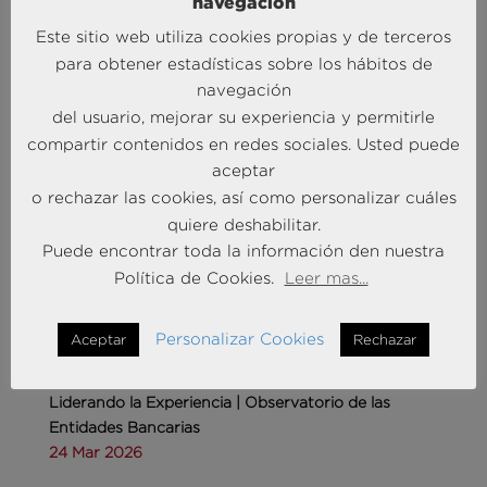
navegación
Este sitio web utiliza cookies propias y de terceros
para obtener estadísticas sobre los hábitos de
Andersen Consulting refuerza su crecimiento en
navegación
España con la incorporación de Francisco Puertas
del usuario, mejorar su experiencia y permitirle
como Socio Responsable de Human Capital
compartir contenidos en redes sociales. Usted puede
30 Sep 2025
aceptar
o rechazar las cookies, así como personalizar cuáles
quiere deshabilitar.
MÁS NOTICIAS SOBRE: INTELIGENCIA
Puede encontrar toda la información den nuestra
COMPETITIVA
Política de Cookies.
Leer mas...
Personalizar Cookies
Aceptar
Rechazar
Liderando la Experiencia | Observatorio de las
Entidades Bancarias
24 Mar 2026