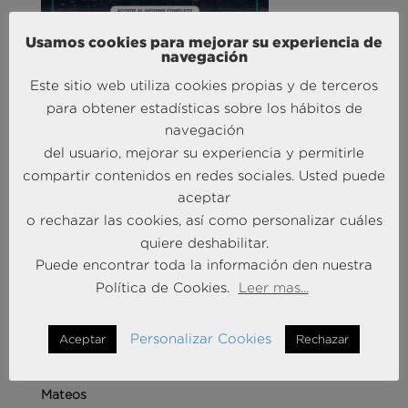
Liderando la Experiencia | Observatorio de las
Usamos cookies para mejorar su experiencia de
navegación
Entidades Bancarias
24 Mar 2026
Este sitio web utiliza cookies propias y de terceros
para obtener estadísticas sobre los hábitos de
navegación
MÁS NOTICIAS SOBRE: INTELIGENCIA
del usuario, mejorar su experiencia y permitirle
ARTIFICIAL
compartir contenidos en redes sociales. Usted puede
aceptar
o rechazar las cookies, así como personalizar cuáles
quiere deshabilitar.
Puede encontrar toda la información den nuestra
Política de Cookies.
Leer mas...
Personalizar Cookies
Aceptar
Rechazar
Andersen Consulting refuerza su equipo en España
con la incorporación de Carlos Alonso y Javier
Mateos